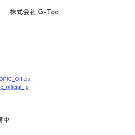
　株式会社 G-Too
PIC_Official
c_official_jp
備中