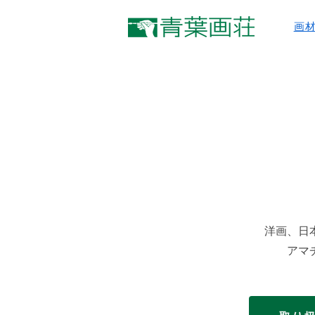
画
​洋画、
アマ