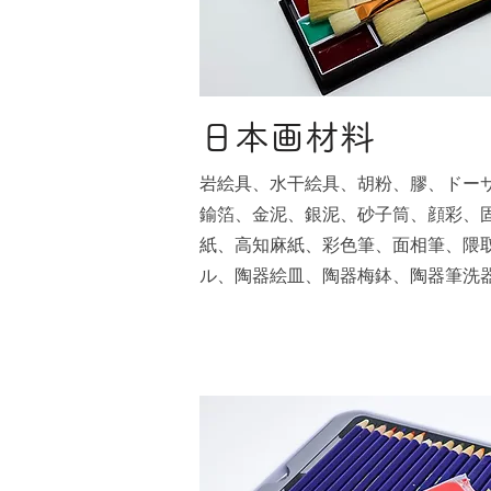
日本画材料
岩絵具、水干絵具、胡粉、膠、ドー
鍮箔、金泥、銀泥、砂子筒、顔彩、
紙、高知麻紙、彩色筆、面相筆、隈
ル、陶器絵皿、陶器梅鉢、陶器筆洗