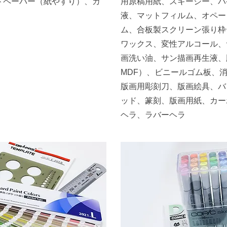
ドペーパー（紙やすり）、カ
用原稿用紙、スキージー、バ
液、マットフィルム、オペー
ム、合板製スクリーン張り枠
ワックス、変性アルコール、
画洗い油、サン描画再生液、
MDF）、ビニールゴム板、
版画用彫刻刀、版画絵具、バ
ッド、篆刻、版画用紙、カー
ヘラ、ラバーヘラ