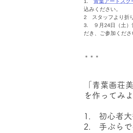
1.　
青葉アートスクー
込みください。
2　スタッフより折
3.　９月24日（
だき、ご参加くださ
＊＊＊
「青葉画荘
を作ってみ
1.　初心者
2.　手ぶら