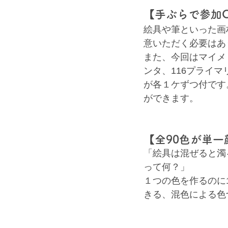
【手ぶらで参加
絵具や筆といった画
意いただく必要はあ
また、今回はマイメ
ンタ、116プライ
が各１ケずつ付です
ができます。
【全90色が単
「絵具は混ぜると濁
って何？」
１つの色を作るのに
きる、混色による色