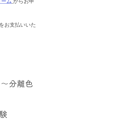
ォーム
からお申
料をお支払いいた
具～分離色
験