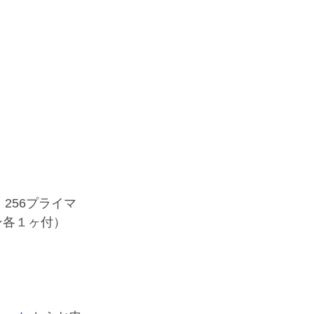
256プライマ
ン各１ヶ付）