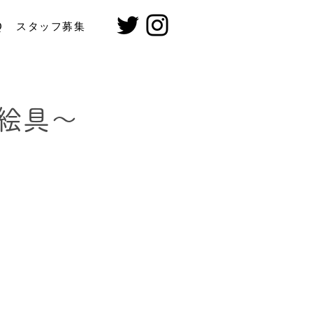
Q
スタッフ募集
彩絵具～