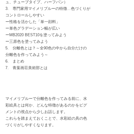
ュ、チューブタイプ、ハーフパン）
3.　専門家用マイメリブルーの特徴…色づくりが
コントロールしやすい
ー性格を活かした「単一顔料」
ー単色グラデーション幅が広い
ーMB2020 BEST10を塗ってみよう
ー三原色を塗ってみよう
5.　分離色とは？～全90色の中から自分だけの
分離色を作ってみよう～
6.　まとめ
7.　青葉画荘美術部とは
マイメリブルーで分離色を作ってみる前に、水
彩絵具とは何か、どんな特徴があるのかをピグ
メントの視点から少しお話します。
これらを踏まえておくことで、水彩絵の具の色
づくりがしやすくなります。