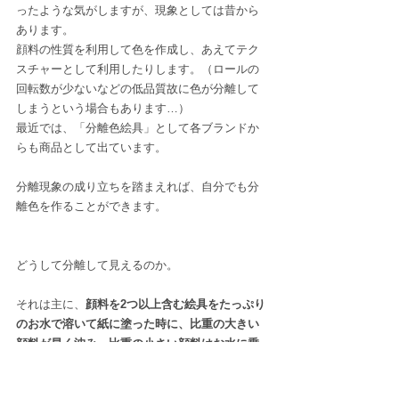
ったような気がしますが、現象としては昔から
あります。
顔料の性質を利用して色を作成し、あえてテク
スチャーとして利用したりします。（ロールの
回転数が少ないなどの低品質故に色が分離して
しまうという場合もあります…）
最近では、「分離色絵具」として各ブランドか
らも商品として出ています。
分離現象の成り立ちを踏まえれば、自分でも分
離色を作ることができます。
どうして分離して見えるのか。
それは主に、
顔料を2つ以上含む絵具をたっぷり
のお水で溶いて紙に塗った時に、比重の大きい
顔料が早く沈み、比重の小さい顔料はお水に乗
って遠くに漂っていくことから、分離して見え
るからです。