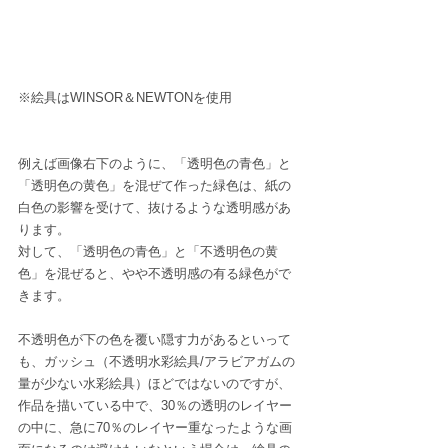
※絵具はWINSOR＆NEWTONを使用
例えば画像右下のように、「透明色の青色」と
「透明色の黄色」を混ぜて作った緑色は、紙の
白色の影響を受けて、抜けるような透明感があ
ります。
対して、「透明色の青色」と「不透明色の黄
色」を混ぜると、やや不透明感の有る緑色がで
きます。
不透明色が下の色を覆い隠す力があるといって
も、ガッシュ（不透明水彩絵具/アラビアガムの
量が少ない水彩絵具）ほどではないのですが、
作品を描いている中で、30％の透明のレイヤー
の中に、急に70％のレイヤー重なったような画