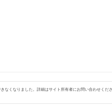
できなくなりました。詳細はサイト所有者にお問い合わせくだ
青葉画荘美術部「デジタル絵
【7