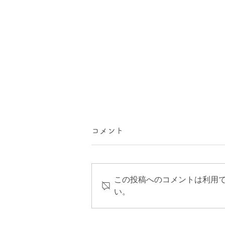
コメント
この投稿へのコメントは利用
い。
【東北初】ダニエルスミス水