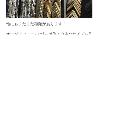
他にもまだまだ種類があります！
オーダーフレームは1㎜単位で自由なサイズを作
れます。
既製品では見ない縁ばかりですのでより一層特
別感を得られます。
大きさだけでなく、厚みを付けたり内側に装飾
を付けたり........詳しくはまたお話しします
が....
一番良い形で額装するのをご希望の方はオーダ
ーフレームがおススメです！
価格もそれなりに高くなりますが、より素敵に
仕上がりますよ。
キャンバス作品に限らず、今お持ちの作品にど
んな額縁が合うのかを見てみるだけでも楽しい
と思います。
作品に服を着せるようなイメージで作品を持っ
てお気軽にご来店下さい。