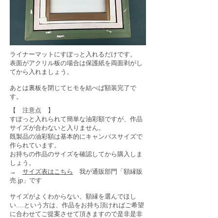
ライナーマットにすぽっと入れるだけです。
表面がアクリル板の場合は保護紙を両面剥がし
てから入れましょう。
あとは裏板を閉じてヒモを結べば額装完了で
す。
【 注意点 】
すぽっと入れられて簡単な油彩額ですが、作品
サイズが合わないと入りません。
既製品の油彩額は基本的にキャンバスサイズで
作られています。
お持ちの作品のサイズを確認してから購入しま
しょう。
→
サイズ表はこちら
我が通販部門「額縁販
売.jp」です
サイズがよくわからない、額縁を選んでほし
い....という方は、作品をお持ち頂ければご希望
に合わせてご提案させて頂きますので是非是非