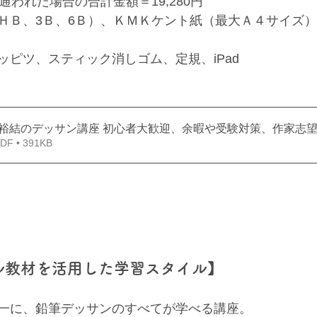
通われた場合の合計金額＝19,280円
ＨＢ、3Ｂ、6Ｂ）、ＫＭＫケント紙（最大Ａ４サイズ
ッピツ、スティック消しゴム、定規、iPad
2今野裕結のデッサン講座 初心者大歓迎、余暇や受験対策、作家
 • 391KB
ナル教材を活用した学習スタイル】
一に、鉛筆デッサンのすべてが学べる講座。 