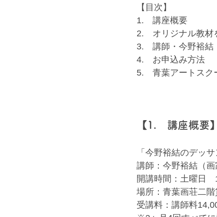
【目次】
1.　講座概要
2.　オリジナル教
3.　講師・今野裕結
4.　お申込み方法
5.　青葉アートス
【1.　講座概要
「今野裕結のデッサ
講師：今野裕結（画
開講時間：土曜日　1
場所：青葉画荘二階
受講料：講師料14,