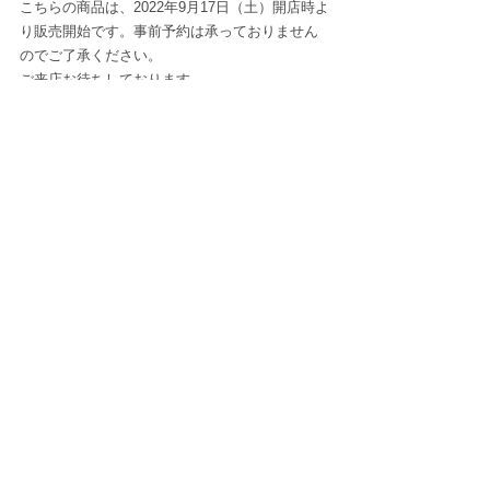
こちらの商品は、2022年9月17日（土）開店時よ
り販売開始です。事前予約は承っておりません
のでご了承ください。
ご来店お待ちしております。
ホルベイン画材　ヒグチユウコ×ホルベイン　コ
ラボアイテムについては
こちら
関連記事