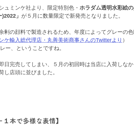
シュミンケ社より、限定特別色・
ホラダム透明水彩絵の具
)2022」
が５月に数量限定で新発売となりました。
余剰の顔料で製造されるため、年度によってグレーの色
ンケ輸入総代理店・丸善美術商事さんのTwitterより
）
ムグレー、ということですね。
即日完売してしまい、５月の初回時は当店に入荷しなか
荷し店頭に並びました。
ー１本で多様な表情】