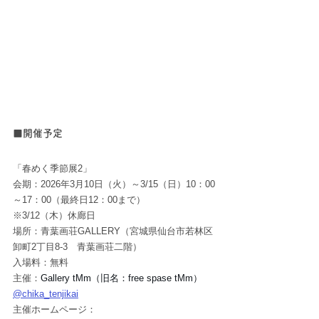
■開催予定
「春めく季節展2」
会期：2026年3月10日（火）～3/15（日）10：00
～17：00（最終日12：00まで）
※3/12（木）休廊日　
場所：
青葉画荘GALLERY（宮城県仙台市若林区
卸町2丁目8-3　青葉画荘二階） 
入場料：無料 
主催：
Gallery tMm（旧名：
free spase tMm
）
@chika_tenjikai
主催ホームページ：