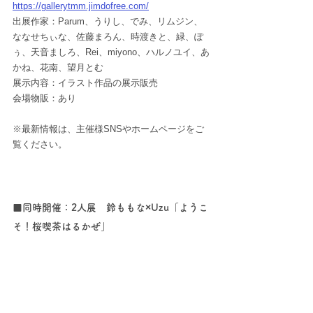
https://gallerytmm.jimdofree.com/
出展作家：Parum、うりし、でみ、リムジン、
ななせちぃな、佐藤まろん、時渡きと、緑、ぽ
ぅ、天音ましろ、Rei、miyono、ハルノユイ、あ
かね、花南、望月とむ
展示内容：イラスト作品の展示販売
会場物販：あり
※最新情報は、主催様SNSやホームページをご
覧ください。
■同時開催：2人展　鈴ももな×Uzu「ようこ
そ！桜喫茶はるかぜ」