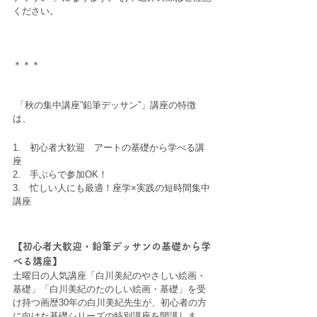
ください。 
＊＊＊ 
 「秋の集中講座”鉛筆デッサン”」講座の特徴
は、  
1.　初心者大歓迎　アートの基礎から学べる講
座 
2.　手ぶらで参加OK！ 
3.　忙しい人にも最適！座学×実践の短時間集中
講座
【初心者大歓迎・鉛筆デッサンの基礎から学
べる講座】
土曜日の人気講座「白川美紀のやさしい絵画・
基礎」「白川美紀のたのしい絵画・基礎」を受
け持つ画歴30年の白川美紀先生が、初心者の方
に向けた基礎シリーズの特別講座を開講しま