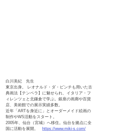
白川美紀　先生
東京出身。 レオナルド・ダ・ビンチも用いた古
典画法【テンペラ】に魅せられ、イタリア・フ
ィレンツェと北鎌倉で学ぶ。銀座の画廊や百貨
店、美術館での展示実績多数。
近年「ARTを身近に」とオーダーメイド絵画の
制作やWS活動をスタート。
2005年、仙台（宮城）へ移住。仙台を拠点に全
国に活動を展開。　
https://www.miki-s.com/