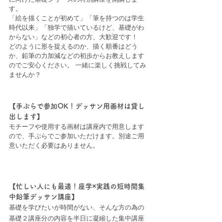
す。  
「絵を描くことが初めて」「筆を持つのは学生
時代以来」「独学で描いているけど、基礎がわ
からない」などの初心者の方、大歓迎です！
どのように形を捉えるのか、描く順番はどう
か、鉛筆の力加減などの初歩からお教えします
のでご安心ください。 一緒に楽しく挑戦してみ
ませんか？    
【手ぶらで参加OK！デッサン用画材は貸し
出します】
モチーフや使用する画材は講座内で用意します
ので、手ぶらでご参加いただけます。別途ご用
意いただく必要はありません。
【忙しい人にも最適！座学×実践の短時間集
中鉛筆デッサン講座】
基礎を学びたいが時間がない、そんな方の為の
基礎２講座分の内容を半日に凝縮した集中講座