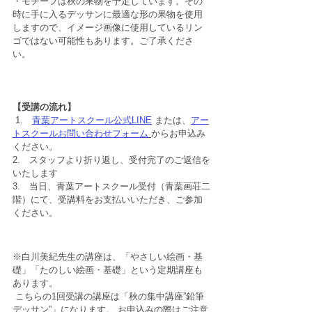
・モチーフは秋の果物を予定しています。その
時に手に入るデッサンに最適な形の果物を使用
しますので、イメージ画像に使用しているリン
ゴではない可能性もあります。ご了承くださ
い。
【受講の流れ】
 1.　
青葉アートスクール公式LINE
 または、
アー
トスクールお問い合わせフォーム
からお申込み
ください。 
2.　スタッフより折り返し、受付完了のご返信を
いたします 
3.　当日、青葉アートスクール受付（青葉画荘二
階）にて、受講料をお支払いいただき、ご参加
ください。
※白川美紀先生の講座は、「やさしい絵画・基
礎」「たのしい絵画・基礎」という定期講座も
あります。
 こちらの1回受講の講座は「秋の集中講座”鉛筆
デッサン”」になります。 お申込みの際はご注意