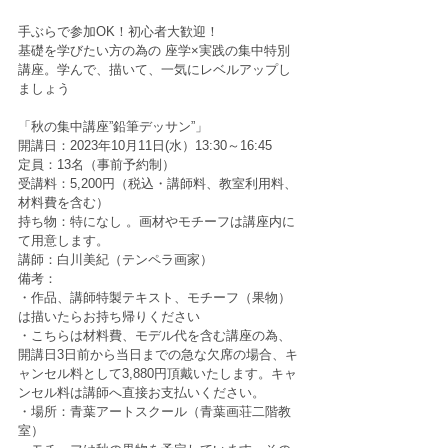
手ぶらで参加OK！初心者大歓迎！
基礎を学びたい方の為の 座学×実践の集中特別
講座。学んで、描いて、一気にレベルアップし
ましょう
「秋の集中講座”鉛筆デッサン”」  
開講日：2023年10月11日(水）13:30～16:45 
定員：13名（事前予約制） 
受講料：5,200円（税込・講師料、教室利用料、
材料費を含む） 
持ち物：特になし 。画材やモチーフは講座内に
て用意します。
講師：白川美紀（テンペラ画家）
備考：
・作品、講師特製テキスト、モチーフ（果物）
は描いたらお持ち帰りください
・こちらは材料費、モデル代を含む講座の為、
開講日3日前から当日までの急な欠席の場合、キ
ャンセル料として3,880円頂戴いたします。キャ
ンセル料は講師へ直接お支払いください。
・場所：青葉アートスクール（青葉画荘二階教
室）