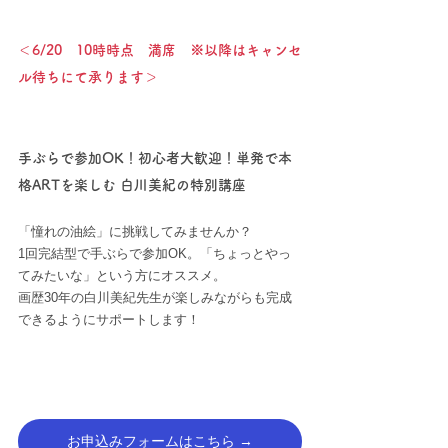
＜6/20　10時時点　満席　※以降はキャンセ
ル待ちにて承ります＞
手ぶらで参加OK！初心者大歓迎！単発で本
格ARTを楽しむ 白川美紀の特別講座
「憧れの油絵」に挑戦してみませんか？
1回完結型で手ぶらで参加OK。「ちょっとやっ
てみたいな」という方にオススメ。
画歴30年の白川美紀先生が楽しみながらも完成
できるようにサポートします！
お申込みフォームはこちら →