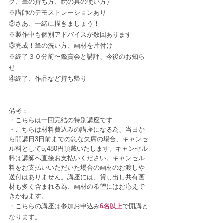
グ、筆の持ち⽅、絵の具の使い⽅）
※講師のデモストレーションあり
②さあ、⼀緒に描きましょう！
※製作中も個別アドバイスが数回あります
③完成！筆の洗い⽅、画材を⽚付け
※終了３０分前〜鑑賞会と講評、今後のお知ら
せ
④終了、作品など持ち帰り
備考：
・こちらは一回完結の特別講座です
・こちらは材料費込みの講座になる為、当⽇か
ら開講⽇3⽇前までの急な⽋席の場合、キャンセ
ル料として5,480円頂戴いたします。キャンセル
料は講師へ直接お⽀払いください。キャンセル
料をお⽀払いいただいた場合の画材のお渡しや
送付はありません。講座には、貸し出し共有画
材も多く含まれる為、画材の希望にはお応えで
きかねます。
・こちらの講座は参加お申込み
6名以上
で開講と
なります。