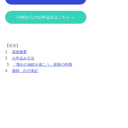
LINEからのお申込みはこちら →
【目次】
1.　
講座概要
2.　
お申込み方法
「憧れの油絵を描こう」講座の特徴
4.　
講師：白川美紀