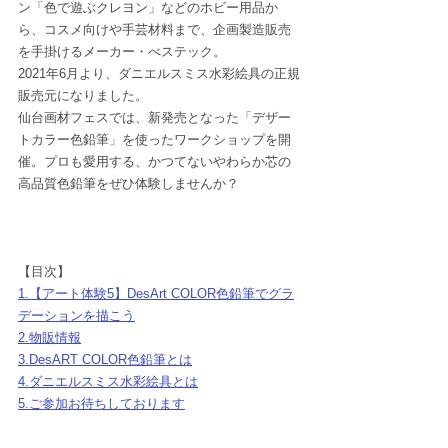
ン「色で遊ぶクレヨン」などのホビー用品か
ら、コスメ向けや手芸材料まで、企画製造販売
を手掛けるメーカー・べステック。
2021年6月より、ダニエルスミス水彩絵具の正規
販売元になりました。
仙台画材フェスでは、新発売となった「デザー
トカラー色鉛筆」を使ったワークショップを開
催。プロも愛用する、かつてないやわらか芯の
高品質色鉛筆をぜひ体験しませんか？
【目次】
1.【アート体験5】DesArt COLOR色鉛筆でグラ
デーションを描こう
2.物販情報
3.DesART COLOR色鉛筆とは
4.ダニエルスミス水彩絵具とは
5.ご参加お待ちしております