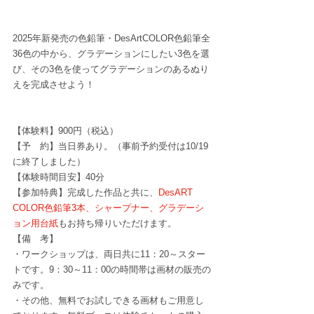
2025年新発売の色鉛筆・DesArtCOLOR色鉛筆全
36色の中から、グラデーションにしたい3色を選
び、その3色を使ってグラデーションのあるぬり
えを完成させよう！
【体験料】900円（税込）
【予　約】
当日券あり。（事前予約受付は10/19
に終了しました）
【体験時間目安】40分
【参加特典】完成した作品と共に、
DesART 
COLOR色鉛筆3本、シャープナー、グラデーシ
ョン用台紙
もお持ち帰りいただけます。
【備　考】
・ワークショップは、両日共に11：20～スター
トです。9：30～11：00の時間帯は画材の販売の
みです。
・その他、無料でお試しできる画材もご用意し