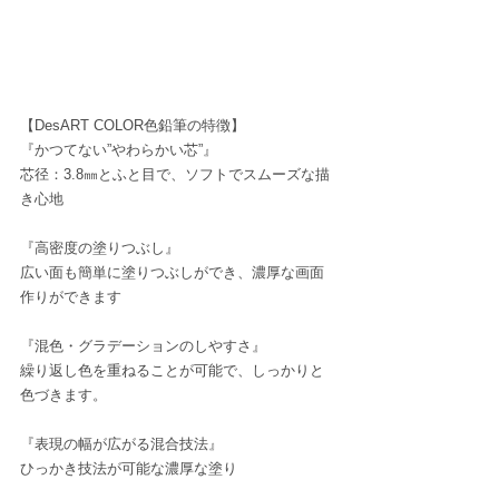
【DesART COLOR色鉛筆の特徴】
『かつてない”やわらかい芯”』
芯径：3.8㎜とふと目で、ソフトでスムーズな描
き心地
『高密度の塗りつぶし』
広い面も簡単に塗りつぶしができ、濃厚な画面
作りができます
『混色・グラデーションのしやすさ』
繰り返し色を重ねることが可能で、しっかりと
色づきます。
『表現の幅が広がる混合技法』
ひっかき技法が可能な濃厚な塗り