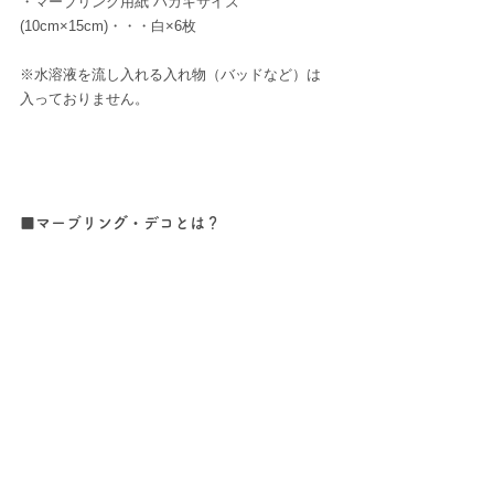
・マーブリング用紙 ハガキサイズ
(10cm×15cm)・・・白×6枚
※水溶液を流し入れる入れ物（バッドなど）は
入っておりません。
■マーブリング・デコとは？