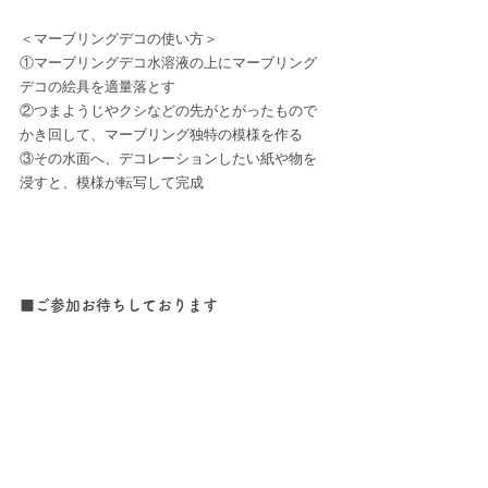
＜マーブリングデコの使い方＞
①マーブリングデコ水溶液の上にマーブリング
デコの絵具を適量落とす
②つまようじやクシなどの先がとがったもので
かき回して、マーブリング独特の模様を作る
③その水面へ、デコレーションしたい紙や物を
浸すと、模様が転写して完成
■ご参加お待ちしております