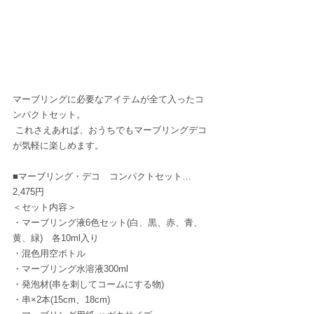
マーブリングに必要なアイテムが全て入ったコ
ンパクトセット。
 これさえあれば、おうちでもマーブリングデコ
が気軽に楽しめます。 
■マーブリング・デコ　コンパクトセット…
2,475円 
＜セット内容＞ 
・
マーブリング液6色セット(白、黒、赤、青、
黄、緑)　各10ml入り
・混色用空ボトル
・マーブリング水溶液300ml
・発泡材(串を刺してコームにする物)
・串×2本(15cm、18cm)