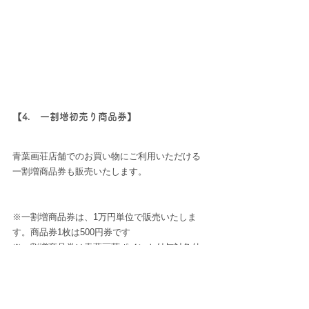
【4.　一割増初売り商品券】
青葉画荘店舗でのお買い物にご利用いただける
一割増商品券も販売いたします。
※一割増商品券は、1万円単位で販売いたしま
す。商品券1枚は500円券です
※一割増商品券は青葉画荘ポイント付与対象外
です
※一割増商品券は無くなり次第終了です
※一割増商品券には抽選券がつきませんのでご
了承ください