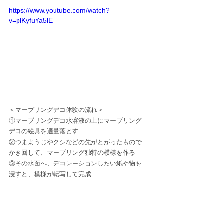
https://www.youtube.com/watch?
v=plKyfuYa5lE
＜マーブリングデコ体験の流れ＞
①マーブリングデコ水溶液の上にマーブリング
デコの絵具を適量落とす
②つまようじやクシなどの先がとがったもので
かき回して、マーブリング独特の模様を作る
③その水面へ、デコレーションしたい紙や物を
浸すと、模様が転写して完成