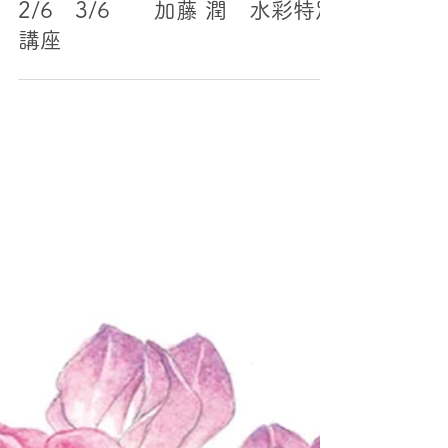
2020年11月30日
2/6 3/6 加藤 潤 水彩特別
講座