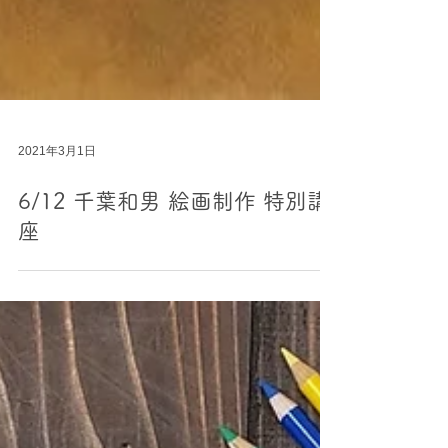
2021年3月1日
6/12 千葉和男 絵画制作 特別講
座