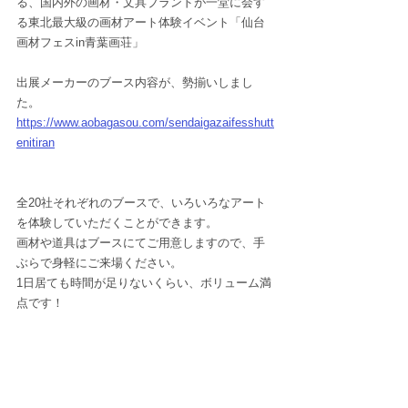
る、国内外の画材・文具ブランドが一堂に会す
る東北最大級の画材アート体験イベント「仙台
画材フェスin青葉画荘」
出展メーカーのブース内容が、勢揃いしまし
た。
https://www.aobagasou.com/sendaigazaifesshutt
enitiran
全20社それぞれのブースで、いろいろなアート
を体験していただくことができます。
画材や道具はブースにてご用意しますので、手
ぶらで身軽にご来場ください。
1日居ても時間が足りないくらい、ボリューム満
点です！