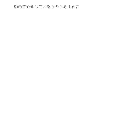
動画で紹介しているものもあります
各社ブース内容は随時追記、更新されます。ぜ
ひご覧ください。
仙台画材フェスホームページは
こちら
仙台画材フェス出展一覧は
こちら