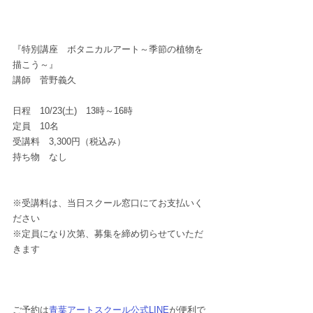
『特別講座　ボタニカルアート～季節の植物を
描こう～』
講師　菅野義久
日程　10/23(土)　13時～16時
定員　10名　
受講料　3,300円（税込み）
持ち物　なし
※受講料は、当日スクール窓口にてお支払いく
ださい
※定員になり次第、募集を締め切らせていただ
きます
ご予約は
青葉アートスクール公式LINE
が便利で