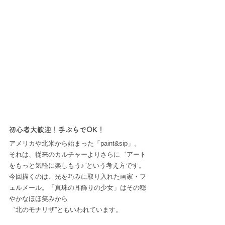
初心者大歓迎！手ぶらでOK！
アメリカや北米から始まった「paint&sip」。
それは、従来のカルチャーよりさらに゛アート
をもっと気軽に楽しもう♪”という考え方です。
今回描くのは、光を巧みに取り入れた画家・フ
ェルメール。「真珠の耳飾りの少女」はその穏
やかなほほ笑みから
゛北のモナリザ”ともいわれています。