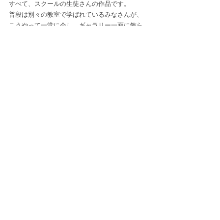
すべて、スクールの生徒さんの作品です。
普段は別々の教室で学ばれているみなさんが、
こうやって一堂に会し、ギャラリー一面に飾ら
れるのは圧巻ですね。
油彩、水彩、アクリル、鉛筆デッサンとジャン
ル豊かな見応えのある作品が揃っています。
ぜひ、ご覧ください。
＊＊＊
「心・楽々・HIRO　合同絵画展」
会期：令和３年１１月２３日（火）～１２月４
日（土）まで
※初日は１３時開始、最終日は１６時終了
※１１月２８日（日）は定休日の為休廊